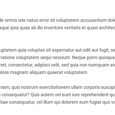
nde omnis iste natus error sit voluptatem accusantium d
ue ipsa quae ab illo inventore veritatis et quasi architec
tatem quia voluptas sit aspernatur aut odit aut fugit, 
 ratione voluptatem sequi nesciunt. Neque porro quisqua
amet, consectetur, adipisci velit, sed quia non numquam 
 dolore magnam aliquam quaerat voluptatem.
iam, quis nostrum exercitationem ullam corporis suscipit
 consequatur? Quis autem vel eum iure reprehenderit qui 
iae consequatur, vel illum qui dolorem eum fugiat quo vo