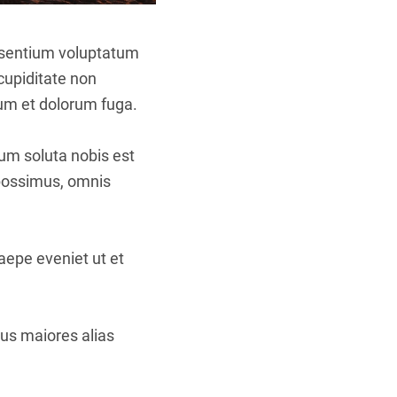
aesentium voluptatum
cupiditate non
orum et dolorum fuga.
cum soluta nobis est
 possimus, omnis
aepe eveniet ut et
bus maiores alias