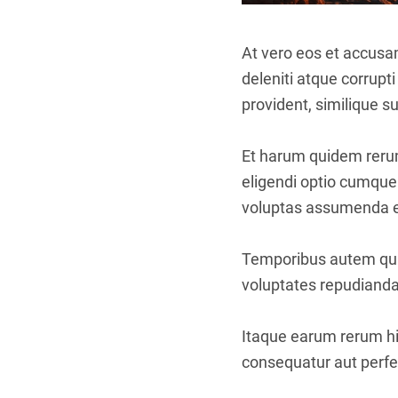
At vero eos et accusa
deleniti atque corrupt
provident, similique su
Et harum quidem rerum 
eligendi optio cumque
voluptas assumenda es
Temporibus autem quib
voluptates repudianda
Itaque earum rerum hic
consequatur aut perfer