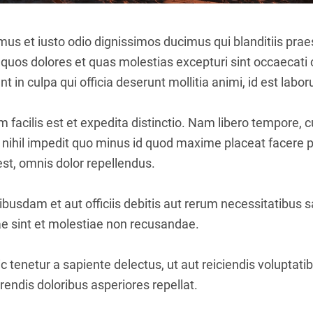
mus et iusto odio dignissimos ducimus qui blanditiis pr
i quos dolores et quas molestias excepturi sint occaecati 
nt in culpa qui officia deserunt mollitia animi, id est lab
facilis est et expedita distinctio. Nam libero tempore, 
 nihil impedit quo minus id quod maxime placeat facere
t, omnis dolor repellendus.
usdam et aut officiis debitis aut rerum necessitatibus s
e sint et molestiae non recusandae.
 tenetur a sapiente delectus, ut aut reiciendis voluptati
endis doloribus asperiores repellat.